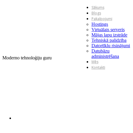
Sākums
Blogs
Pakalpojumi
Hostings
Virtuālais serveris
Mājas lapu izstrāde
Tehniskā palidzība
Datortīklu risinājumi
Datubāzu
administrēšana
Moderno tehnoloģiju guru
Mēs
Kontakti