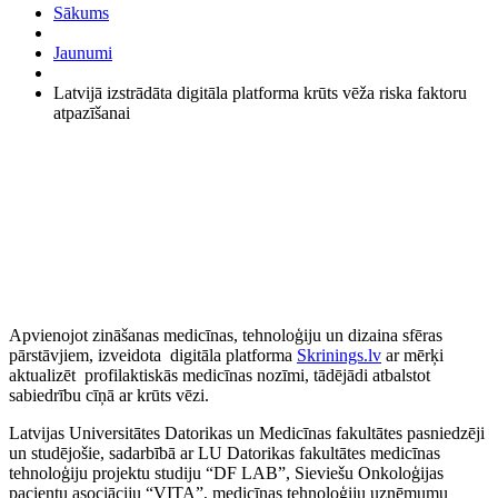
Sākums
Jaunumi
Latvijā izstrādāta digitāla platforma krūts vēža riska faktoru
atpazīšanai
Apvienojot zināšanas medicīnas, tehnoloģiju un dizaina sfēras
pārstāvjiem, izveidota digitāla platforma
Skrinings.lv
ar mērķi
aktualizēt profilaktiskās medicīnas nozīmi, tādējādi atbalstot
sabiedrību cīņā ar krūts vēzi.
Latvijas Universitātes Datorikas un Medicīnas fakultātes pasniedzēji
un studējošie, sadarbībā ar LU Datorikas fakultātes medicīnas
tehnoloģiju projektu studiju “DF LAB”, Sieviešu Onkoloģijas
pacientu asociāciju “VITA”, medicīnas tehnoloģiju uzņēmumu