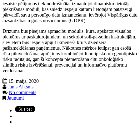
iesaiste pētījumos tiek nodrošināta, izmantojot dinamisku lietotāja
piekrišanas moduli, kas sniedz iespēju katram lietotājam patstāvīgi
pārvaldīt savu personīgo datu izmantošanu, ievērojot Vispārīgas datu
aizsardzības regulas nosacījumus (GDPR).
Drīzumā būs pieejams apmācību modulis, kurā, apskatot vizuālos
piemērus ar paskaidrojumiem un sekojot soli-pa-solim instrukcijām,
sievietēm būs iespēja apgūt ikmēneša krūts dziedzera
pašizmeklēšanas paņēmienus. Nākotnes mērķos ietilpst gan esošā
rīka pilnveidošana, aprēķinos kombinējot fenotipisko un genotipisko
risku rādītājus, gan šī koncepta piemērošana citu onkoloģisko
slimību risku izvērtēšanai, prevencijai un informatīvo platformu
veidošanai.
15. maijs, 2020
Janis Alksnis
No comments
Jaunumi