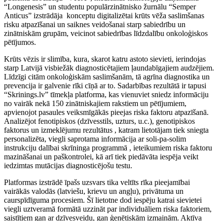
“Longenesis” un studentu populārzinātnisko žurnālu “Semper
Anticus” izstrādāja konceptu digitalizētai krūts vēža saslimšanas
risku atpazīšanai un saiknes veidošanai starp sabiedrību un
zinātniskām grupām, veicinot sabiedrības līdzdalību onkoloģiskos
pētījumos.
Krūts vēzis ir slimība, kura, skarot katru astoto sievieti, ierindojas
starp Latvijā visbiežāk diagnosticētajiem ļaundabīgajiem audzējiem.
Līdzīgi citām onkoloģiskām saslimšanām, tā agrīna diagnostika un
prevencija ir galvenie rīki cīņā ar to. Sadarbības rezultātā ir tapusi
“Skrinings.lv” tīmekļa platforma, kas vienuviet sniedz informāciju
no vairāk nekā 150 zinātniskajiem rakstiem un pētījumiem,
apvienojot pasaules veiksmīgākās pieejas riska faktoru atpazīšanā.
Analizējot fenotipiskos (dzīvesstils, uzturs, u.c.), genotipiskos
faktorus un izmeklējumu rezultātus , katram lietotājam tiek sniegta
personalizēta, viegli saprotama informācija ar soli-pa-solim
instrukciju dalībai skrīninga programmā , ieteikumiem riska faktoru
mazināšanai un paškontrolei, kā arī tiek piedāvāta iespēja veikt
iedzimtas mutācijas diagnosticējošu testu.
Platformas izstrādē īpašs uzsvars tika veltīts rīka pieejamībai
vairākās valodās (latviešu, krievu un angļu), privātuma un
caurspīdīguma procesiem. Šī lietotne dod iespēju katrai sievietei
viegli uztveramā formātā uzzināt par individuāliem riska faktoriem,
saistītiem gan ar dzīvesveidu, gan ģenētiskām izmaiņām. Aktīva