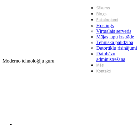
Sākums
Blogs
Pakalpojumi
Hostings
Virtuālais serveris
Mājas lapu izstrāde
Tehniskā palidzība
Datortīklu risinājumi
Datubāzu
administrēšana
Moderno tehnoloģiju guru
Mēs
Kontakti