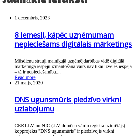
1 decembris, 2023
8 iemesli, kāpēc uzņēmumam
nepieciešams digitālais mārketings
Mūsdienu strauji mainīgajā uzņēmējdarbības vidē digitālā
mārketinga iespēju izmantošana vairs nav tikai izvēles iespēja
– tā ir nepieciešamība....
Read more
21 maijs, 2020
DNS ugunsmūris piedzīvo virkni
uzlabojumu
CERT.LV un NIC (.LV domēna vārdu reģistra uzturētājs)
kopprojekts "DNS ugunsmūris" ir piedzīvojis virkni