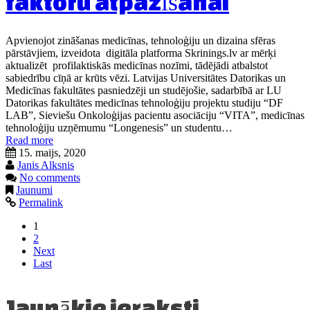
faktoru atpazīšanai
Apvienojot zināšanas medicīnas, tehnoloģiju un dizaina sfēras
pārstāvjiem, izveidota digitāla platforma Skrinings.lv ar mērķi
aktualizēt profilaktiskās medicīnas nozīmi, tādējādi atbalstot
sabiedrību cīņā ar krūts vēzi. Latvijas Universitātes Datorikas un
Medicīnas fakultātes pasniedzēji un studējošie, sadarbībā ar LU
Datorikas fakultātes medicīnas tehnoloģiju projektu studiju “DF
LAB”, Sieviešu Onkoloģijas pacientu asociāciju “VITA”, medicīnas
tehnoloģiju uzņēmumu “Longenesis” un studentu…
Read more
15. maijs, 2020
Janis Alksnis
No comments
Jaunumi
Permalink
1
2
Next
Last
Jaunākie ieraksti