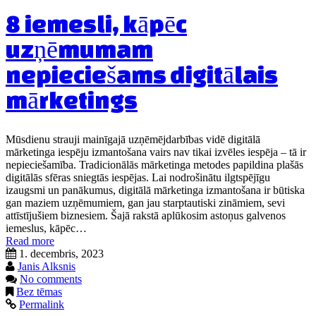
8 iemesli, kāpēc
uzņēmumam
nepieciešams digitālais
mārketings
Mūsdienu strauji mainīgajā uzņēmējdarbības vidē digitālā
mārketinga iespēju izmantošana vairs nav tikai izvēles iespēja – tā ir
nepieciešamība. Tradicionālās mārketinga metodes papildina plašās
digitālās sfēras sniegtās iespējas. Lai nodrošinātu ilgtspējīgu
izaugsmi un panākumus, digitālā mārketinga izmantošana ir būtiska
gan maziem uzņēmumiem, gan jau starptautiski zināmiem, sevi
attīstījušiem biznesiem. Šajā rakstā aplūkosim astoņus galvenos
iemeslus, kāpēc…
Read more
1. decembris, 2023
Janis Alksnis
No comments
Bez tēmas
Permalink