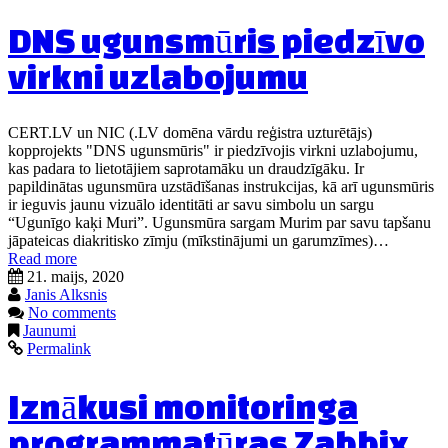
DNS ugunsmūris piedzīvo
virkni uzlabojumu
CERT.LV un NIC (.LV domēna vārdu reģistra uzturētājs)
kopprojekts "DNS ugunsmūris" ir piedzīvojis virkni uzlabojumu,
kas padara to lietotājiem saprotamāku un draudzīgāku. Ir
papildinātas ugunsmūra uzstādīšanas instrukcijas, kā arī ugunsmūris
ir ieguvis jaunu vizuālo identitāti ar savu simbolu un sargu
“Ugunīgo kaķi Muri”. Ugunsmūra sargam Murim par savu tapšanu
jāpateicas diakritisko zīmju (mīkstinājumi un garumzīmes)…
Read more
21. maijs, 2020
Janis Alksnis
No comments
Jaunumi
Permalink
Iznākusi monitoringa
programmatūras Zabbix