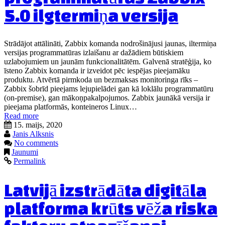
5.0 ilgtermiņa versija
Strādājot attālināti, Zabbix komanda nodrošinājusi jaunas, iltermiņa
versijas programmatūras izlaišanu ar dažādiem būtiskiem
uzlabojumiem un jaunām funkcionalitātēm. Galvenā stratēģija, ko
īsteno Zabbix komanda ir izveidot pēc iespējas pieejamāku
produktu. Atvērtā pirmkoda un bezmaksas monitoringa rīks –
Zabbix šobrīd pieejams lejupielādei gan kā loklālu programmatūru
(on-premise), gan mākoņpakalpojumos. Zabbix jaunākā versija ir
pieejama platformās, konteineros Linux…
Read more
15. maijs, 2020
Janis Alksnis
No comments
Jaunumi
Permalink
Latvijā izstrādāta digitāla
platforma krūts vēža riska