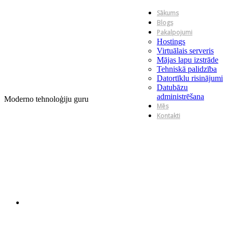
Sākums
Blogs
Pakalpojumi
Hostings
Virtuālais serveris
Mājas lapu izstrāde
Tehniskā palidzība
Datortīklu risinājumi
Datubāzu
administrēšana
Moderno tehnoloģiju guru
Mēs
Kontakti