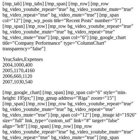
[/mp_tab] [/mp_tabs] [/mp_span] [/mp_row] [mp_row
bg_video_youtube_repeat="true" bg_video_youtube_mute="true"
bg_video_repeat="true" bg_video_mute="true"] [mp_span
col="12"] [mp_wp_posts title="Recent Posts" number="5"]
[/mp_span] [/mp_row] [mp_row bg_video_youtube_repeat="true"
bg_video_youtube_mute="true" bg_video_repeat="true"
bg_video_mute="true"] [mp_span col="6"] [mp_google_chart
title="Company Performance" type="ColumnChart"
transparency="false"]
Year,Sales,Expenses
2004,1000,400
2005,1170,4160
2006,660,1120
2007,1030,540
[/mp_google_chart] [/mp_span] [mp_span col="6" style="min-
height: 195px;"] [mp_gmap address="Riga" zoom="15"]
[/mp_span] [/mp_row] [mp_row bg_video_youtube_repeat="true"
bg_video_youtube_mute="true" bg_video_repeat="true"
bg_video_mute="true"] [mp_span col="12"] [mp_image id="1926"
size="full" link_type="custom_url" link="#" target="false"
align="left"] [/mp_span] [/mp_row] [mp_row
bg_video_youtube_repeat="true" bg_video_youtube_mute="true"
bg_video_repeat="true" bg_video_mute="true"] [mp_span