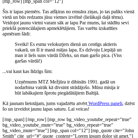
[mp_row] [mp_span col="12"]
Šis ir lapas piemērs. Tas atšķiras no emuāra ziņas, jo tas paliks vienā
vietā un būs redzams jūsu vietnes izvēlnē (lielākajā daļā tēmu).
Veidojot jaunu vietni varam sāk ar lapu Par mums, lai stādītu sevi
priekšā potenciālajiem apmeklētājiem. Tas varētu izskatīties
apmēram šādi:
Sveiki! Es esmu velokurjers dienā un centīgs aktieris
vakarā, un šī ir manā mājas lapa. Es dzīvoju Liepājā un
man ir liels suns vārdā Džeks, un man garšo pica. (Viss
garšas vārdā!)
...vai kaut kas līdzīgs šim:
Uzņēmums MTZ Mežjūra ir dibināts 1991. gadā un
nodarbina vairāk kā divsimt strādājošo. Mūsu misija ir
būt labākajiem šprotu piegādātājiem Baltijā.
Kā jaunam lietotājam, jums vajadzētu atvērt
WordPress paneli
, dzēst
šo un izveidot jaunu lapas saturu. Lai veicas!
[/mp_span] [/mp_row] [mp_row bg_video_youtube_repeat="true"
bg_video_youtube_mute="true" bg_video_repeat="true"
bg_video_mute="true"] [mp_span col="12"] [mp_quote cite="John
Smith" cite_url="#" quote_content="Lorem ipsum dolor sit amet."]