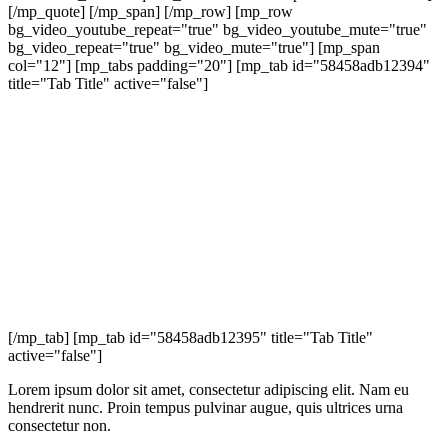
[/mp_quote] [/mp_span] [/mp_row] [mp_row
bg_video_youtube_repeat="true" bg_video_youtube_mute="true"
bg_video_repeat="true" bg_video_mute="true"] [mp_span
col="12"] [mp_tabs padding="20"] [mp_tab id="58458adb12394"
title="Tab Title" active="false"]
[/mp_tab] [mp_tab id="58458adb12395" title="Tab Title"
active="false"]
Lorem ipsum dolor sit amet, consectetur adipiscing elit. Nam eu
hendrerit nunc. Proin tempus pulvinar augue, quis ultrices urna
consectetur non.