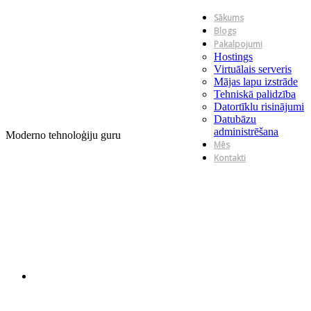
Sākums
Blogs
Pakalpojumi
Hostings
Virtuālais serveris
Mājas lapu izstrāde
Tehniskā palidzība
Datortīklu risinājumi
Datubāzu
administrēšana
Moderno tehnoloģiju guru
Mēs
Kontakti