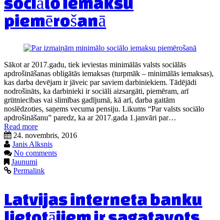
sociālo iemaksu
piemērošanā
Sākot ar 2017.gadu, tiek ieviestas minimālās valsts sociālās
apdrošināšanas obligātās iemaksas (turpmāk – minimālās iemaksas),
kas darba devējam ir jāveic par saviem darbiniekiem. Tādējādi
nodrošināts, ka darbinieki ir sociāli aizsargāti, piemēram, arī
grūtniecības vai slimības gadījumā, kā arī, darba gaitām
noslēdzoties, saņems vecuma pensiju. Likums “Par valsts sociālo
apdrošināšanu” paredz, ka ar 2017.gada 1.janvāri par…
Read more
24. novembris, 2016
Janis Alksnis
No comments
Jaunumi
Permalink
Latvijas interneta banku
lietotājiem ir sagatavots