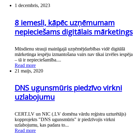
1 decembris, 2023
8 iemesli, kāpēc uzņēmumam
nepieciešams digitālais mārketings
Mūsdienu strauji mainīgajā uzņēmējdarbības vidē digitālā
mārketinga iespēju izmantošana vairs nav tikai izvēles iespēja
– tā ir nepieciešamība....
Read more
21 maijs, 2020
DNS ugunsmūris piedzīvo virkni
uzlabojumu
CERT.LV un NIC (.LV domēna vārdu reģistra uzturētājs)
kopprojekts "DNS ugunsmūris" ir piedzīvojis virkni
uzlabojumu, kas padara to...
Read more