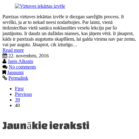
Pareizas virtuves iekārtas izvēle ir diezgan sarežģīts process. It
seviški, ja ar to nekad neesi nodarbojies. Par laimi, vienā
tirdzniecības vietā sanāca noklausīties veselu lekciju par šo
jautājumu. Ir daudz un dažādas nianses, kas jāņem vērā. Ir jāsaprot,
kāds ir pareizais augstums skapīšiem, lai galda virsma nav par zemu,
vai par augstu. Jāsaprot, cik izturīgu…
Read more
22. novembris, 2016
Janis Alksnis
No comments
Jaunumi
Permalink
First
Previous
39
40
Jaunākie ieraksti