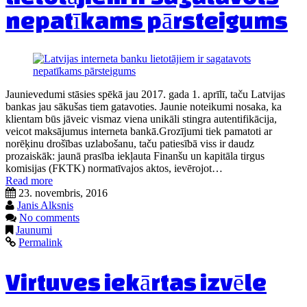
nepatīkams pārsteigums
Jaunievedumi stāsies spēkā jau 2017. gada 1. aprīlī, taču Latvijas
bankas jau sākušas tiem gatavoties. Jaunie noteikumi nosaka, ka
klientam būs jāveic vismaz viena unikāli stingra autentifikācija,
veicot maksājumus interneta bankā.Grozījumi tiek pamatoti ar
norēķinu drošības uzlabošanu, taču patiesībā viss ir daudz
prozaiskāk: jaunā prasība iekļauta Finanšu un kapitāla tirgus
komisijas (FKTK) normatīvajos aktos, ievērojot…
Read more
23. novembris, 2016
Janis Alksnis
No comments
Jaunumi
Permalink
Virtuves iekārtas izvēle