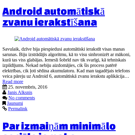
Android automātiskā
zvanu ierakstīšana
Savulaik, dzīve bija piespiedusi automātiski ierakstīt visas manas
sarunas. Biju izstrādājis algoritmu, kā to visu sinhronizēt ar mākoni,
kurā tas viss glabājas. Iemesli šobrīd nav tik svarīgi, kā tehniskais
izpildījums. Nekad nebiju aizdomājies, cik šis process patērē
elektrības, cik ļoti sēdina akumulatoru. Kad man tagadējais telefons
veica pāreju uz Android 6, automātiskā zvanu ierakstu aplikācija…
Read more
25. novembris, 2016
Janis Alksnis
No comments
Jaunumi
Permalink
Par izmaiņām minimālo