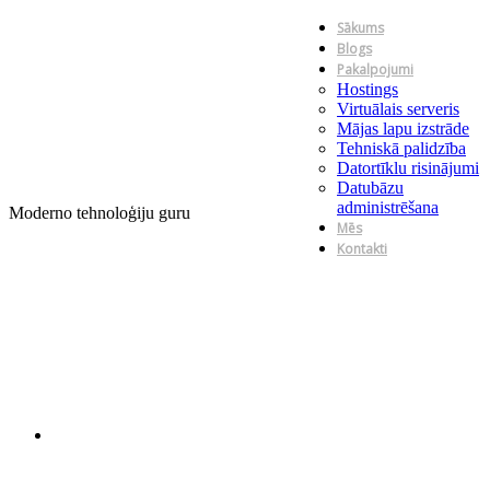
Sākums
Blogs
Pakalpojumi
Hostings
Virtuālais serveris
Mājas lapu izstrāde
Tehniskā palidzība
Datortīklu risinājumi
Datubāzu
administrēšana
Moderno tehnoloģiju guru
Mēs
Kontakti